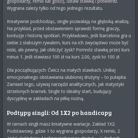
gospodarzy, remis lub gości), ustaw stawkę i potwierdź.
Wygrana zależy tylko od tego jednego rezultatu.
Kreatywnie podchodząc, single pozwalają na głęboką analizę.
Na przykład, przed obstawieniem sprawdź formę graczy,
kontuzje i historię spotkań. Przykładowo, jeśli Barcelona gra u
siebie z słabszym rywalem, kurs na ich zwycięstwo może być
niski, ale pewny.
Jak obliczyć zysk?
Pomnóż stawkę przez kurs
minus 1. Jeśli stawiasz 100 zł na kurs 2.00, zysk to 100 zł.
Dla początkujących: Ćwicz na małych stawkach. Unikaj
emocjonalnego obstawiania ulubionej drużyny – to pułapka.
Zamiast tego, używaj narzędzi analitycznych, jak statystyki
strzelonych bramek. Single to idealny start, budujący
dyscyplinę w
zakładach na piłkę nożną
.
Podtypy singli: Od 1X2 po handicapy
W ramach singli masz kreatywne wariacje.
Zakład 1X2
:
Podstawowy, gdzie 1 to wygrana gospodarzy, X remis, 2