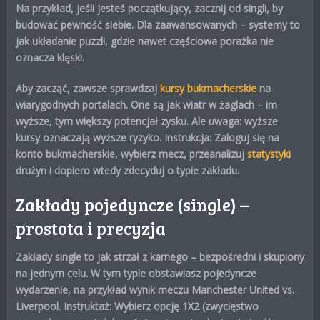
Na przykład, jeśli jesteś początkujący, zacznij od singli, by
budować pewność siebie. Dla zaawansowanych – systemy to
jak układanie puzzli, gdzie nawet częściowa porażka nie
oznacza klęski.
Aby zacząć, zawsze sprawdzaj
kursy bukmacherskie
na
wiarygodnych portalach. One są jak wiatr w żaglach – im
wyższe, tym większy potencjał zysku. Ale uwaga: wyższe
kursy oznaczają wyższe ryzyko. Instrukcja: Zaloguj się na
konto bukmacherskie, wybierz mecz, przeanalizuj
statystyki
drużyn i dopiero wtedy zdecyduj o typie zakładu.
Zakłady pojedyncze (single) –
prostota i precyzja
Zakłady single to jak strzał z karnego – bezpośredni i skupiony
na jednym celu. W tym typie
obstawiasz pojedyncze
wydarzenie
, na przykład wynik meczu Manchester United vs.
Liverpool. Instruktaż: Wybierz opcję 1X2 (zwycięstwo