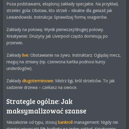
Poza podstawami, eksploruj
zakłady specjalne
. Na przykład,
strzelec gola
: Obstaw, kto strzeli – idealne dla gwiazd jak
Lewandowski. Instrukcja: Sprawdzaj formę snajperów.
Zakłady na połowę
: Wynik pierwszej/drugiej połowy.
Kreatywnie: Drużyny jak Liverpool często dominują po
przerwie.
Zakłady
live
: Obstawianie na żywo. Instruktarz: Oglądaj mecz,
reaguj na zmiany (np. czerwona kartka podnosi kursy
underdogów).
Zakłady
długoterminowe
: Mistrz ligi, król strzelców. To jak
sadzenie drzewa – czekasz na owoce.
Strategie ogólne: Jak
maksymalizować szanse
Niezależnie od typu, stosuj
bankroll
management
: Nigdy nie
stawiaj więcej niż 5% budżetu na jeden zakład. Kreatywnie: