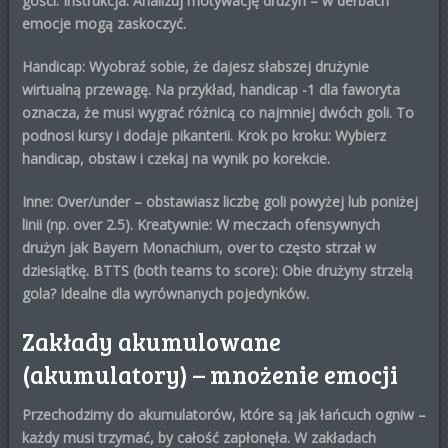
gości. Instrukcja: Analizuj motywację drużyn – w derbach
emocje mogą zaskoczyć.
Handicap
: Wyobraź sobie, że dajesz słabszej drużynie
wirtualną przewagę. Na przykład, handicap -1 dla faworyta
oznacza, że musi wygrać różnicą co najmniej dwóch goli. To
podnosi kursy i dodaje pikanterii. Krok po kroku: Wybierz
handicap, obstaw i czekaj na wynik po korekcie.
Inne:
Over/under
– obstawiasz liczbę goli powyżej lub poniżej
linii (np. over 2.5). Kreatywnie: W meczach ofensywnych
drużyn jak Bayern Monachium, over to często strzał w
dziesiątkę.
BTTS (both teams to score)
: Obie drużyny strzelą
gola? Idealne dla wyrównanych pojedynków.
Zakłady akumulowane
(akumulatory) – mnożenie emocji
Przechodzimy do akumulatorów, które są jak łańcuch ogniw –
każdy musi trzymać, by całość zapłonęła. W
zakładach