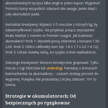
akumulowanych
łączysz kilka singli w jeden kupon. Wygrana?
Pomnóż kursy wszystkich zdarzeń! Ale uwaga: Jeden błąd i
cały akumulator pada.
Instruktaż kreatywny: Wybierz 3-5 meczów z różnych lig, by
zdywersyfikować ryzyko. Na przykład, połącz zwycięstwo
Realu Madryt z overem w Premier League.
Jak budować
akumulator?
Krok 1: Wyselekcjonuj zdarzenia z kursami 1.50-
2.00. Krok 2: Oblicz całkowity kurs (np. 1.8 x 1.7 x 2.0 = 6.12).
Krok 3: Ustaw stawkę niską, bo ryzyko rośnie wykładniczo.
Dlaczego kreatywne? Możesz tematycznie grupować: Tylko
mecze z Ligi Mistrzów lub
underdogi
. Pamiętaj o bonusach
bukmacherów za akumulatory – czasem dodają procent do
wygranej. Pułapka: Nie przesadzaj z liczbą zdarzeń; 10+ to
loteria.
Strategie w akumulatorach: Od
bezpiecznych po ryzykowne