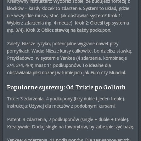
Kreatywny instruktarz: Wyobraź sobie, że budujesz fortecę z
klocków – każdy klocek to zdarzenie. System to układ, gdzie
nie wszystkie muszą stać.
Jak obstawiać system?
Krok 1:
Wybierz zdarzenia (np. 4 mecze). Krok 2: Określ typ systemu
(np. 3/4). Krok 3: Oblicz stawkę na każdy podkupon.
Zalety: Niższe ryzyko, potencjalne wygrane nawet przy
pomyłkach. Wada: Niższe kursy całkowite, bo dzielisz stawkę.
Przykładowo, w systemie Yankee (4 zdarzenia, kombinacje
2/4, 3/4, 4/4) masz 11 podkuponów. To idealne dla
obstawiania piłki nożnej
w turniejach jak Euro czy Mundial.
Popularne systemy: Od Trixie po Goliath
Trixie
: 3 zdarzenia, 4 podkupony (trzy duble i jeden treble).
Instrukcja: Używaj dla meczów z podobnymi kursami.
Patent
: 3 zdarzenia, 7 podkuponów (single + duble + treble).
Kreatywnie: Dodaj single na faworytów, by zabezpieczyć bazę.
Yankee
: 4 zdarzenia, 11 podkuponów. Dla zaawansowanych: