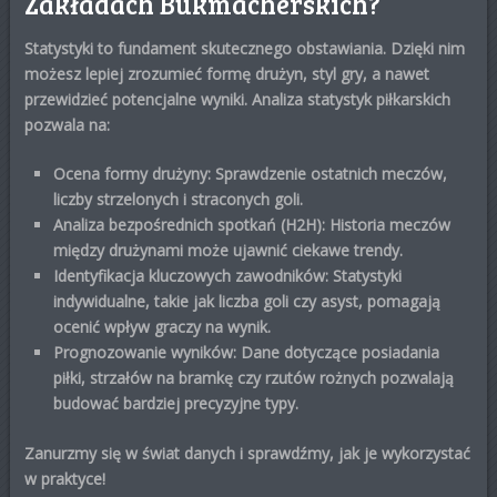
Zakładach Bukmacherskich?
Statystyki to fundament skutecznego obstawiania. Dzięki nim
możesz lepiej zrozumieć formę drużyn, styl gry, a nawet
przewidzieć potencjalne wyniki. Analiza statystyk piłkarskich
pozwala na:
Ocena formy drużyny:
Sprawdzenie ostatnich meczów,
liczby strzelonych i straconych goli.
Analiza bezpośrednich spotkań (H2H):
Historia meczów
między drużynami może ujawnić ciekawe trendy.
Identyfikacja kluczowych zawodników:
Statystyki
indywidualne, takie jak liczba goli czy asyst, pomagają
ocenić wpływ graczy na wynik.
Prognozowanie wyników:
Dane dotyczące posiadania
piłki, strzałów na bramkę czy rzutów rożnych pozwalają
budować bardziej precyzyjne typy.
Zanurzmy się w świat danych i sprawdźmy, jak je wykorzystać
w praktyce!