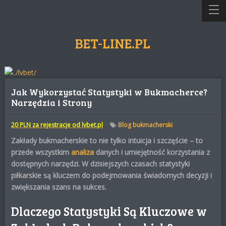
BET-LINE.PL
Jak Wykorzystać Statystyki w Bukmacherce?
Narzędzia i Strony
20 PLN za rejestracje od lvbet.pl
Blog bukmacherski
Zakłady bukmacherskie to nie tylko intuicja i szczęście – to
przede wszystkim
analiza
danych i umiejętność korzystania z
dostępnych narzędzi. W dzisiejszych czasach statystyki
piłkarskie są kluczem do podejmowania świadomych decyzji i
zwiększania szans na sukces.
Dlaczego Statystyki Są Kluczowe w