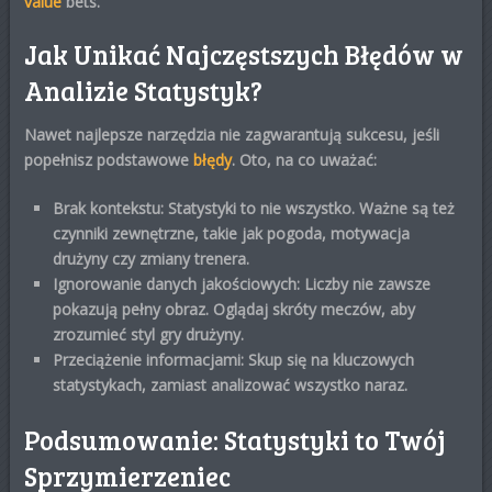
value
bets.
Jak Unikać Najczęstszych Błędów w
Analizie Statystyk?
Nawet najlepsze narzędzia nie zagwarantują sukcesu, jeśli
popełnisz podstawowe
błędy
. Oto, na co uważać:
Brak kontekstu:
Statystyki to nie wszystko. Ważne są też
czynniki zewnętrzne, takie jak pogoda, motywacja
drużyny czy zmiany trenera.
Ignorowanie danych jakościowych:
Liczby nie zawsze
pokazują pełny obraz. Oglądaj skróty meczów, aby
zrozumieć styl gry drużyny.
Przeciążenie informacjami:
Skup się na kluczowych
statystykach, zamiast analizować wszystko naraz.
Podsumowanie: Statystyki to Twój
Sprzymierzeniec