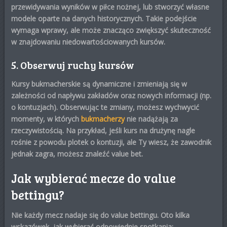
przewidywania wyników w piłce nożnej, lub stworzyć własne
modele oparte na danych historycznych. Takie podejście
wymaga wprawy, ale może znacząco zwiększyć skuteczność
w znajdowaniu
niedowartościowanych kursów
.
5. Obserwuj ruchy kursów
Kursy bukmacherskie są dynamiczne i zmieniają się w
zależności od napływu zakładów oraz nowych informacji (np.
o kontuzjach). Obserwując te zmiany, możesz wychwycić
momenty, w których
bukmacherzy
nie nadążają za
rzeczywistością. Na przykład, jeśli kurs na drużynę nagle
rośnie z powodu plotek o kontuzji, ale Ty wiesz, że zawodnik
jednak zagra, możesz znaleźć value bet.
Jak wybierać mecze do value
bettingu?
Nie każdy mecz nadaje się do value bettingu. Oto kilka
wskazówek, jak wybierać odpowiednie spotkania: