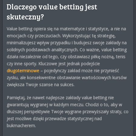
Dlaczego value betting jest
skuteczny?
Value betting
opiera się na matematyce i statystyce, a nie na
emocjach czy przeczuciach. Wykorzystując tę strategię,
minimalizujesz wpływ przypadku i budujesz swoje zakłady na
solidnych podstawach analitycznych. Co ważne, value betting
działa niezależnie od tego, czy obstawiasz piłkę nożną, tenis
czy inne sporty. Kluczowe jest jednak podejście
długoterminowe
– pojedynczy zakład może nie przynieść
zysku, ale konsekwentne obstawianie wartościowych kursów
zwiększa Twoje szanse na sukces.
Pamiętaj, że nawet najlepsze zakłady value betting nie
gwarantują wygranej w każdym meczu. Chodzi o to, aby w
dłuższej perspektywie Twoje wygrane przewyższały straty, co
jest możliwe dzięki przewadze statystycznej nad
bukmacherem.