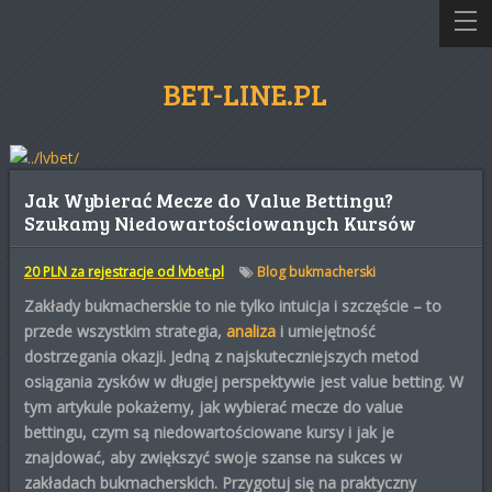
BET-LINE.PL
Jak Wybierać Mecze do Value Bettingu?
Szukamy Niedowartościowanych Kursów
20 PLN za rejestracje od lvbet.pl
Blog bukmacherski
Zakłady bukmacherskie to nie tylko intuicja i szczęście – to
przede wszystkim strategia,
analiza
i umiejętność
dostrzegania okazji. Jedną z najskuteczniejszych metod
osiągania zysków w długiej perspektywie jest
value betting
. W
tym artykule pokażemy, jak wybierać mecze do value
bettingu, czym są
niedowartościowane kursy
i jak je
znajdować, aby zwiększyć swoje szanse na sukces w
zakładach bukmacherskich. Przygotuj się na praktyczny