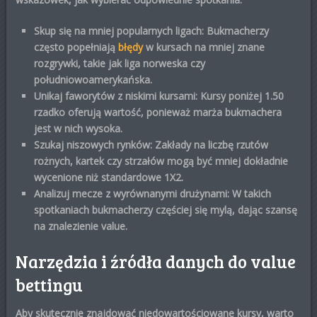
Skup się na mniej popularnych ligach
: Bukmacherzy
często popełniają
błędy
w kursach na mniej znane
rozgrywki, takie jak liga norweska czy
południowoamerykańska.
Unikaj faworytów z niskimi kursami
: Kursy poniżej 1.50
rzadko oferują wartość, ponieważ marża bukmachera
jest w nich wysoka.
Szukaj niszowych rynków
: Zakłady na liczbę rzutów
rożnych, kartek czy strzałów mogą być mniej dokładnie
wycenione niż standardowe 1X2.
Analizuj mecze z wyrównanymi drużynami
: W takich
spotkaniach bukmacherzy częściej się mylą, dając szansę
na znalezienie value.
Narzędzia i źródła danych do value
bettingu
Aby skutecznie znajdować
niedowartościowane kursy
, warto