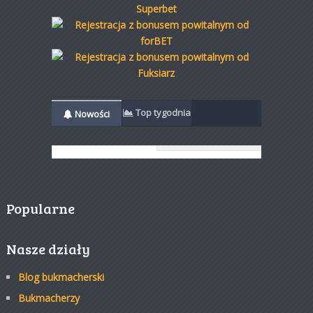
Top tygodnia
Nowości
Popularne
Nasze działy
Blog bukmacherski
Bukmacherzy