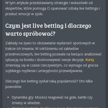
W tym artykule przedstawiamy
strategie i wskazówki od
ekspertów
, które pomogą Ci opanować sztukę live bettingu i
przekuć emocje w zyski.
Czym jest live betting i dlaczego
warto spróbować?
Zakłady na żywo
to obstawianie wydarzeń sportowych w
trakcie ich trwania. W odróżnieniu od zakładów
przedmeczowych, live betting pozwala na bieżąco analizować
sytuację na boisku i dostosowywać swoje decyzje.
Kursy
zmieniają się w czasie rzeczywistym, co wymaga od gracza
szybkiego myślenia i umiejętności przewidywania.
Dlaczego live betting zyskał taką popularność? Oto kilka
powodów:
Dynamika gry
: Możesz reagować na gole, kartki czy
zmiany w składzie.