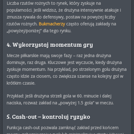
Liczba rzutów rożnych to rynek, który zyskuje na
popularności. Jeśli widzisz, że drużyna intensywnie atakuje i
zmusza rywala do defensywy, postaw na
powyżej liczby
rzutów rożnych
.
Bukmacherzy
często oferują zakłady na
„powyżej/poniżej” dla tego rynku.
4. Wykorzystaj momentum gry
Mecze piłkarskie mają swoje fazy – raz jedna drużyna
dominuje, raz druga. Kluczowe jest wyczucie, kiedy drużyna
zyskuje
momentum
. Na przykład, po strzelonym golu drużyna
często idzie za ciosem, co zwiększa szanse na kolejny gol w
krótkim czasie.
Przykład
: Jeśli drużyna strzeli gola w 60. minucie i dalej
naciska, rozważ zakład na „powyżej 1.5 gola” w meczu.
5. Cash-out – kontroluj ryzyko
Funkcja
cash-out
pozwala zamknąć zakład przed końcem