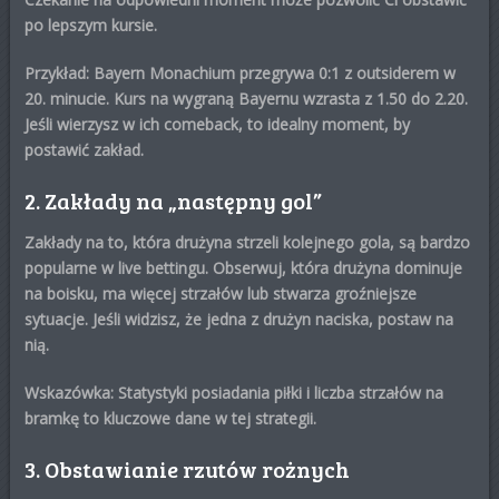
po lepszym kursie.
Przykład
: Bayern Monachium przegrywa 0:1 z outsiderem w
20. minucie. Kurs na wygraną Bayernu wzrasta z 1.50 do 2.20.
Jeśli wierzysz w ich comeback, to idealny moment, by
postawić zakład.
2. Zakłady na „następny gol”
Zakłady na to, która drużyna strzeli kolejnego gola, są bardzo
popularne w live bettingu. Obserwuj, która drużyna dominuje
na boisku, ma więcej strzałów lub stwarza groźniejsze
sytuacje. Jeśli widzisz, że jedna z drużyn naciska, postaw na
nią.
Wskazówka
: Statystyki posiadania piłki i liczba strzałów na
bramkę to kluczowe dane w tej strategii.
3. Obstawianie rzutów rożnych