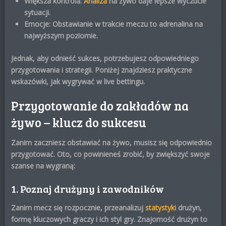
Większa kontrola
:
Analiza
na żywo daje lepsze wyczucie
sytuacji.
Emocje
: Obstawianie w trakcie meczu to adrenalina na
najwyższym poziomie.
Jednak, aby odnieść sukces, potrzebujesz odpowiedniego
przygotowania i strategii. Poniżej znajdziesz praktyczne
wskazówki, jak wygrywać w live bettingu.
Przygotowanie do zakładów na
żywo – klucz do sukcesu
Zanim zaczniesz obstawiać na żywo, musisz się odpowiednio
przygotować. Oto, co powinieneś zrobić, by zwiększyć swoje
szanse na wygraną:
1. Poznaj drużyny i zawodników
Zanim mecz się rozpocznie, przeanalizuj
statystyki
drużyn,
formę kluczowych graczy i ich styl gry.
Znajomość drużyn
to