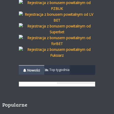
Top tygodnia
Nowości
Popularne