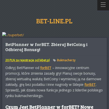
BET-LINE.PL
BetPlanner w forBET. Zbieraj BetCoiny i
Odbieraj Bonusy!
20 PLN za rejestracje od lvbet.pl
Bukmacherzy
Odkryj BetPlanner od
forBET
– innowacyjne centrum
promocji, które zmienia zasady gry! Planuj swoje bonusy,
zbieraj wirtualną walutę BetCoiny i wymieniaj ją na darmowe
zakłady, grę bez podatku i inne nagrody w Sklepie
forBET
.
Sprawdź, jak działa nowa funkcja jednego z liderów polskiego
rynku bukmacherskiego.
Czym Jest BetPlanner w forBET? Nowe